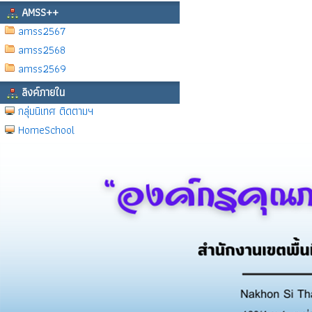
AMSS++
amss2567
amss2568
amss2569
ลิงค์ภายใน
กลุ่มนิเทศ ติดตามฯ
HomeSchool