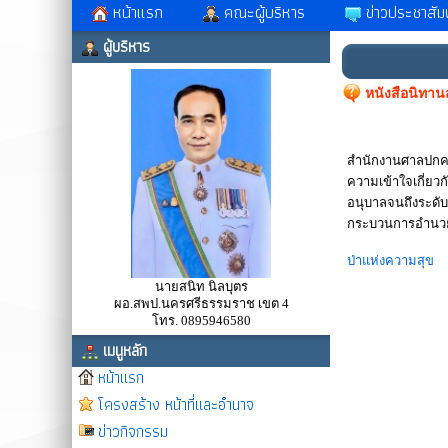
หน้าแรก
คณะผู้บริหาร
ข่าวประชาสัมพ
ผู้บริหาร
หนังสือนิทาน
สำนักงานศาลปกครอ
ความเข้าใจเกี่ยว
อนุบาลจนถึงระดับ
กระบวนการอำนวยคว
ป่าแห่งความสุข
นายสนิท นิลบุตร
ผอ.สพป.นครศรีธรรมราช เขต 4
โทร. 0895946580
เมนูหลัก
หน้าแรก
โครงสร้าง หน้าที่และอำนาจ
ข่าวกิจกรรม