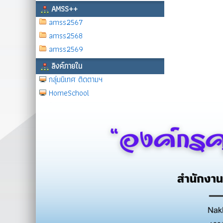
AMSS++
amss2567
amss2568
amss2569
ลิงค์ภายใน
กลุ่มนิเทศ ติดตามฯ
HomeSchool