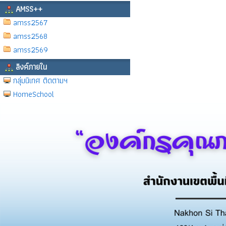
AMSS++
amss2567
amss2568
amss2569
ลิงค์ภายใน
กลุ่มนิเทศ ติดตามฯ
HomeSchool