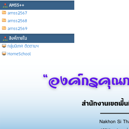
AMSS++
amss2567
amss2568
amss2569
ลิงค์ภายใน
กลุ่มนิเทศ ติดตามฯ
HomeSchool