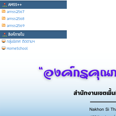
AMSS++
amss2567
amss2568
amss2569
ลิงค์ภายใน
กลุ่มนิเทศ ติดตามฯ
HomeSchool