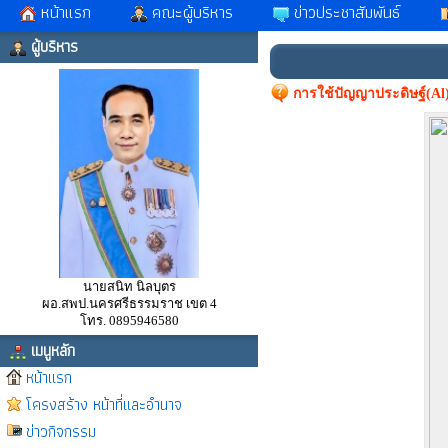
หน้าแรก
คณะผู้บริหาร
ข่าวประชาสัมพันธ์
ผู้บริหาร
การใช้ปัญญาประดิษฐ์(Al
นายสนิท นิลบุตร
ผอ.สพป.นครศรีธรรมราช เขต 4
โทร. 0895946580
เมนูหลัก
หน้าแรก
โครงสร้าง หน้าที่และอำนาจ
ข่าวกิจกรรม